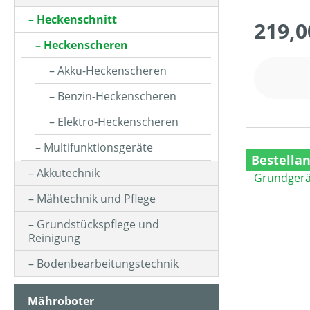
HUBRAUM (IN CM³)
Heckenschnitt
219,0
Heckenscheren
KLASSIFIZIERUNG
Akku-Heckenscheren
Benzin-Heckenscheren
MOTORLEISTUNG (IN PS)
Elektro-Heckenscheren
Multifunktionsgeräte
MOTORLEISTUNG (IN UMDREHUNGEN/MIN)
Bestella
Akkutechnik
Mähtechnik und Pflege
MOTORLEISTUNG (IN WATT)
Grundstückspflege und
Reinigung
MOTORLEISTUNG (IN KW)
Bodenbearbeitungstechnik
Mähroboter
MOTORTYP (HERSTELLERBEZEICHNUNG)