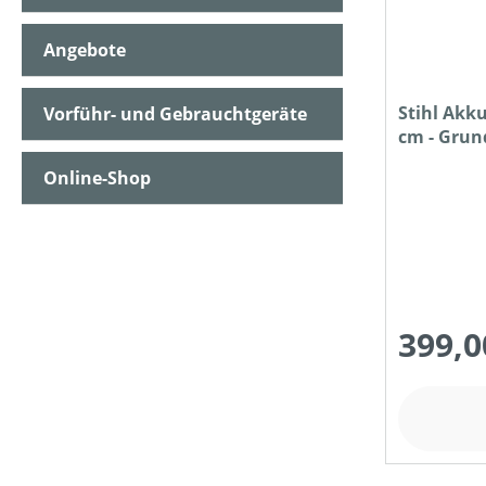
Angebote
NENNSPANNUNG (IN V)
Stihl Akk
Vorführ- und Gebrauchtgeräte
cm - Grun
SCHALLDRUCKPEGEL AM OHR (IN DB(A))
Ladegerät
Online-Shop
SCHALLLEISTUNGSPEGEL (IN DB(A))
SCHNEIDWERKZEUG
399,0
SCHNITT-/SCHWERTLÄNGE (IN CM)
SCHNITTE PRO MINUTE