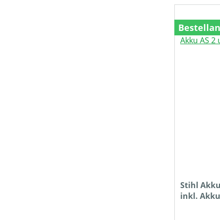
SCHUTZART
Bestella
STIELLÄNGE (IN CM)
TREIBSTOFFTANKGRÖSSE (IN L)
PREIS
Stihl Akk
inkl. Akk