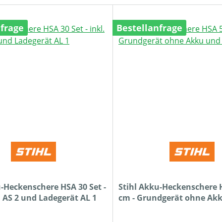
nfrage
Bestellanfrage
u-Heckenschere HSA 30 Set -
Stihl Akku-Heckenschere H
u AS 2 und Ladegerät AL 1
cm - Grundgerät ohne Ak
Ladegerät