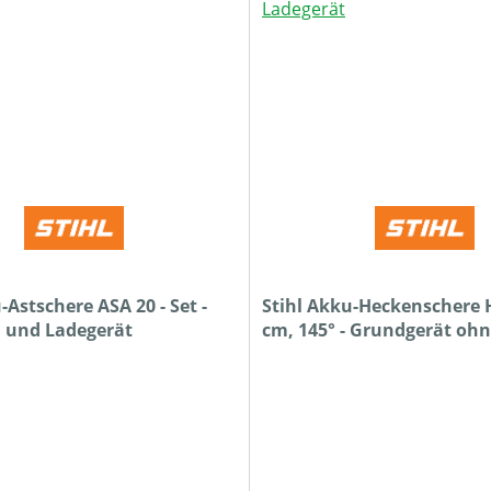
-Astschere ASA 20 - Set -
Stihl Akku-Heckenschere H
u und Ladegerät
cm, 145° - Grundgerät oh
und Ladegerät