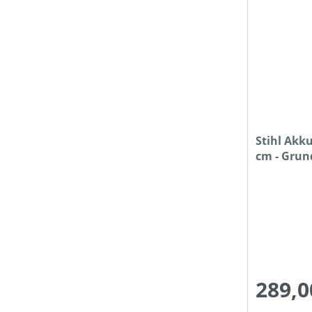
Stihl Akk
cm - Grun
Ladegerät
289,0