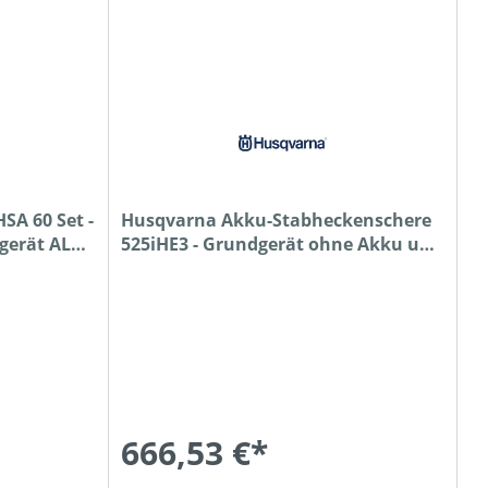
SA 60 Set -
Husqvarna Akku-Stabheckenschere
gerät AL
525iHE3 - Grundgerät ohne Akku und
Ladegerät
666,53 €*