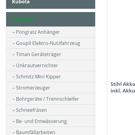
Kubota
AKKUKAPAZITÄT (IN AH)
Produkte
ARBEITSHÖHE MIN-MAX (IN CM)
Pongratz Anhänger
Goupil Elektro-Nutzfahrzeug
ARBEITSZEIT (IN MIN)
Timan Geräteträger
Unkrautvernichter
ASTSTÄRKE MAX (IN MM)
Schmitz Mini Kipper
Stihl Akku
Stromerzeuger
inkl. Akk
BETRIEBSART
Bohrgeräte / Trennschleifer
Schneefräsen
FARBE (GERÄT)
Be- und Entwässerung
Baumfällarbeiten