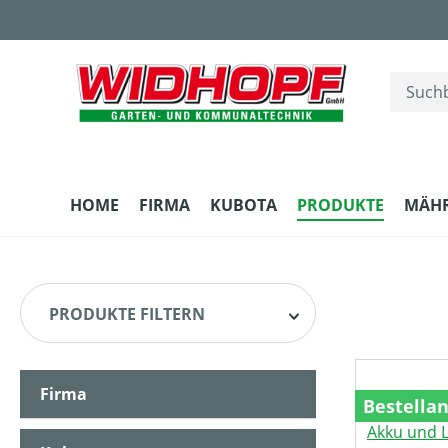
m Hauptinhalt springen
Zur Suche springen
Zur Hauptnavigation springen
HOME
FIRMA
KUBOTA
PRODUKTE
MÄH
PRODUKTE FILTERN
Firma
HERSTELLER
Bestella