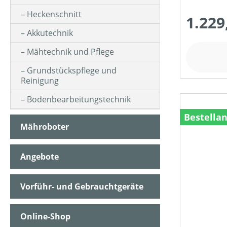
MOTORLEISTUNG (IN WATT)
Heckenschnitt
1.229
Akkutechnik
MOTORLEISTUNG (IN KW)
Mähtechnik und Pflege
Grundstückspflege und
MOTORTYP (HERSTELLERBEZEICHNUNG)
Reinigung
Bodenbearbeitungstechnik
NENNSPANNUNG (IN V)
Bestella
Mähroboter
SCHALLDRUCKPEGEL AM OHR (IN DB(A))
Angebote
SCHALLLEISTUNGSPEGEL (IN DB(A))
Vorführ- und Gebrauchtgeräte
Online-Shop
TREIBSTOFFTANKGRÖSSE (IN L)