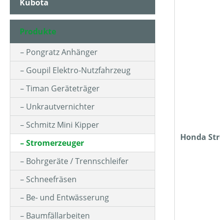
Kubota
ARBEITSZEIT (IN MIN)
Produkte
BETRIEBSART
Pongratz Anhänger
Goupil Elektro-Nutzfahrzeug
FARBE (GERÄT)
Timan Geräteträger
Unkrautvernichter
HUBRAUM (IN CM³)
Schmitz Mini Kipper
Honda Str
Stromerzeuger
KLASSIFIZIERUNG
Bohrgeräte / Trennschleifer
Schneefräsen
MOTOR-ZYLINDERANZAHL
Be- und Entwässerung
Baumfällarbeiten