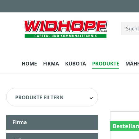
m Hauptinhalt springen
Zur Suche springen
Zur Hauptnavigation springen
HOME
FIRMA
KUBOTA
PRODUKTE
MÄH
PRODUKTE FILTERN
Firma
HERSTELLER
Bestella