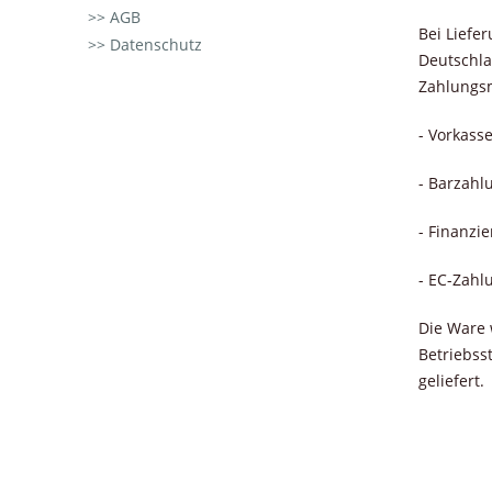
AGB
Bei Liefe
Datenschutz
Deutschla
Zahlungsm
- Vorkass
- Barzahl
- Finanzi
- EC-Zahl
Die Ware 
Betriebss
geliefert.