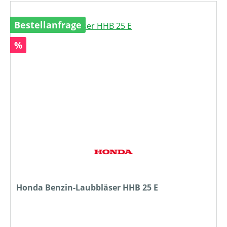
Bestellanfrage
Rabatt
%
Honda Benzin-Laubbläser HHB 25 E