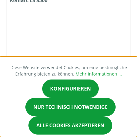
Remarc LS 3500
2.279,00 €*
Diese Website verwendet Cookies, um eine bestmögliche
Erfahrung bieten zu können.
Mehr Informationen ...
DETAILS
KONFIGURIEREN
NUR TECHNISCH NOTWENDIGE
Bestellanfrage
ALLE COOKIES AKZEPTIEREN