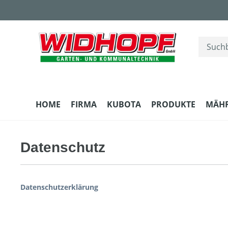
m Hauptinhalt springen
Zur Suche springen
Zur Hauptnavigation springen
HOME
FIRMA
KUBOTA
PRODUKTE
MÄH
Datenschutz
Datenschutzerklärung