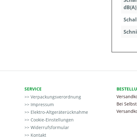
Schal
dB(A)
Schal
Schni
SERVICE
BESTELL
Versandko
Verpackungsverordnung
Bei Selbs
Impressum
Versandko
Elektro-Altgeräterücknahme
Cookie-Einstellungen
Widerrufsformular
Kontakt