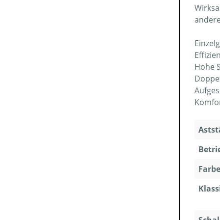
Wirksa
andere
Einzel
Effizi
Hohe S
Doppel
Aufges
Komfor
Astst
Betri
Farbe
Klass