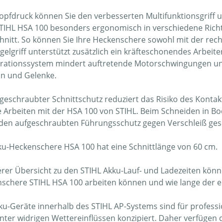
opfdruck können Sie den verbesserten Multifunktionsgriff u
STIHL HSA 100 besonders ergonomisch in verschiedene Richt
hnitt. So können Sie Ihre Heckenschere sowohl mit der rech
gelgriff unterstützt zusätzlich ein kräfteschonendes Arbeit
brationssystem mindert auftretende Motorschwingungen und
n und Gelenke.
fgeschraubter Schnittschutz reduziert das Risiko des Konta
e Arbeiten mit der HSA 100 von STIHL. Beim Schneiden in 
den aufgeschraubten Führungsschutz gegen Verschleiß ges
ku-Heckenschere HSA 100 hat eine Schnittlänge von 60 cm.
erer Übersicht zu den STIHL Akku-Lauf- und Ladezeiten könne
schere STIHL HSA 100 arbeiten können und wie lange der e
kku-Geräte innerhalb des STIHL AP-Systems sind für profess
nter widrigen Wettereinflüssen konzipiert. Daher verfügen 