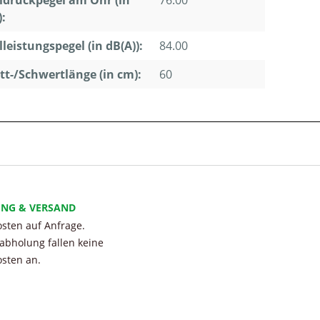
ldruckpegel am Ohr (in
76.00
):
lleistungspegel (in dB(A)):
84.00
tt-/Schwertlänge (in cm):
60
UNG & VERSAND
sten auf Anfrage.
tabholung fallen keine
sten an.