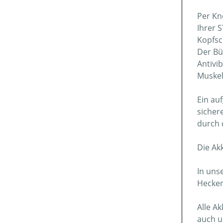
Per Kn
Ihrer 
Kopfsc
Der Bü
Antivi
Muskel
Ein au
sicher
durch 
Die Ak
In uns
Hecken
Alle A
auch u