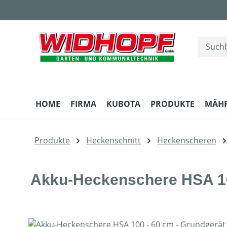
m Hauptinhalt springen
Zur Suche springen
Zur Hauptnavigation springen
HOME
FIRMA
KUBOTA
PRODUKTE
MÄH
Produkte
Heckenschnitt
Heckenscheren
Akku-Heckenschere HSA 10
Bildergalerie überspringen