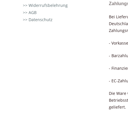
Zahlung
Widerrufsbelehrung
AGB
Bei Liefe
Datenschutz
Deutschla
Zahlungsm
- Vorkass
- Barzahl
- Finanzi
- EC-Zahl
Die Ware 
Betriebss
geliefert.