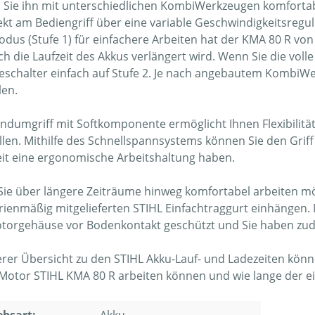
 Sie ihn mit unterschiedlichen KombiWerkzeugen komfort
rekt am Bediengriff über eine variable Geschwindigkeitsregul
dus (Stufe 1) für einfachere Arbeiten hat der KMA 80 R von
h die Laufzeit des Akkus verlängert wird. Wenn Sie die voll
eschalter einfach auf Stufe 2. Je nach angebautem KombiWe
len.
ndumgriff mit Softkomponente ermöglicht Ihnen Flexibilität
llen. Mithilfe des Schnellspannsystems können Sie den Grif
eit eine ergonomische Arbeitshaltung haben.
ie über längere Zeiträume hinweg komfortabel arbeiten m
rienmäßig mitgelieferten STIHL Einfachtraggurt einhängen. 
torgehäuse vor Bodenkontakt geschützt und Sie haben zudem
erer Übersicht zu den STIHL Akku-Lauf- und Ladezeiten könne
otor STIHL KMA 80 R arbeiten können und wie lange der ei