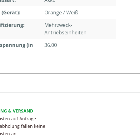
ebsart:
Akku
 (Gerät):
Orange / Weiß
ifizierung:
Mehrzweck-
Antriebseinheiten
spannung (in
36.00
UNG & VERSAND
sten auf Anfrage.
tabholung fallen keine
sten an.