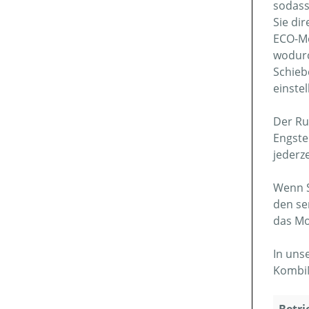
sodass
Sie di
ECO-Mo
wodurc
Schieb
einstel
Der Ru
Engste
jederz
Wenn S
den se
das Mo
In uns
KombiM