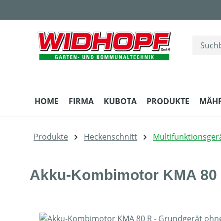
m Hauptinhalt springen
Zur Suche springen
Zur Hauptnavigation springen
HOME
FIRMA
KUBOTA
PRODUKTE
MÄH
Produkte
Heckenschnitt
Multifunktionsger
Akku-Kombimotor KMA 80 R
Bildergalerie überspringen