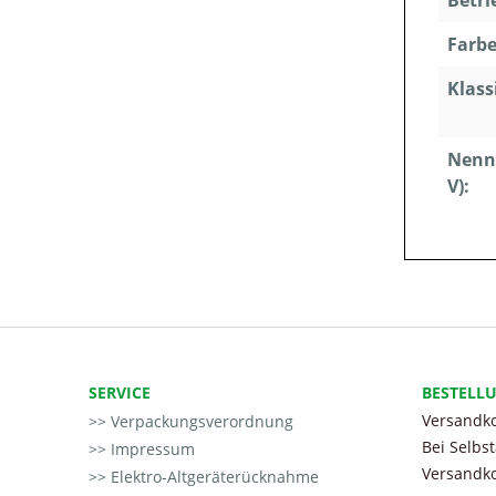
Betri
Farbe
Klass
Nenn
V):
SERVICE
BESTELL
Versandko
Verpackungsverordnung
Bei Selbs
Impressum
Versandko
Elektro-Altgeräterücknahme