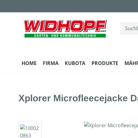
m Hauptinhalt springen
Zur Suche springen
Zur Hauptnavigation springen
HOME
FIRMA
KUBOTA
PRODUKTE
MÄH
Xplorer Microfleecejacke 
Bildergalerie überspringen