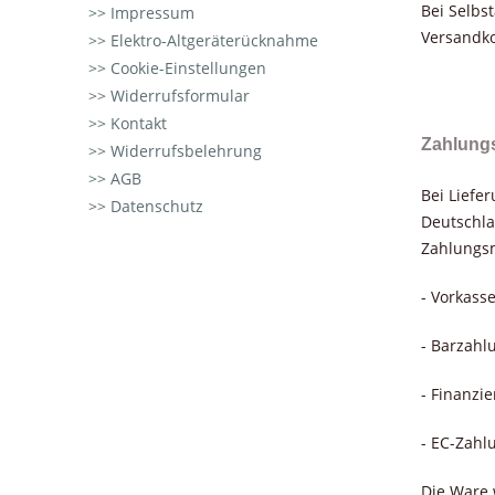
Bei Selbs
Impressum
Versandko
Elektro-Altgeräterücknahme
Cookie-Einstellungen
Widerrufsformular
Kontakt
Zahlung
Widerrufsbelehrung
AGB
Bei Liefe
Datenschutz
Deutschla
Zahlungsm
- Vorkass
- Barzahl
- Finanzi
- EC-Zahl
Die Ware 