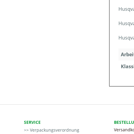
Husqva
Husqva
Husqva
Arbei
Klass
SERVICE
BESTELL
Versandko
Verpackungsverordnung