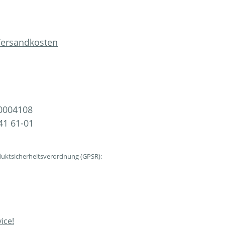
 Versandkosten
0004108
41 61-01
uktsicherheitsverordnung (GPSR):
ice!