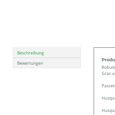
Beschreibung
Produ
Bewertungen
Robust
Gras u
Passen
Husqva
Husqva