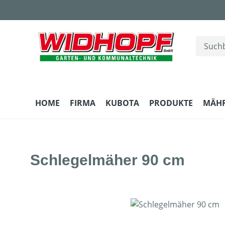
m Hauptinhalt springen
Zur Suche springen
Zur Hauptnavigation springen
HOME
FIRMA
KUBOTA
PRODUKTE
MÄH
Schlegelmäher 90 cm
Bildergalerie überspringen