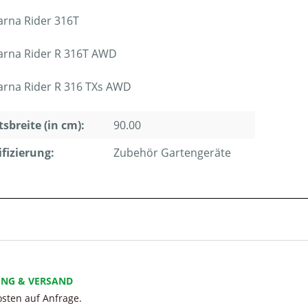
rna Rider 316T
rna Rider R 316T AWD
rna Rider R 316 TXs AWD
tsbreite (in cm):
90.00
ifizierung:
Zubehör Gartengeräte
UNG & VERSAND
sten auf Anfrage.