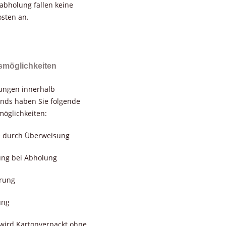
tabholung fallen keine
sten an.
smöglichkeiten
rungen innerhalb
nds haben Sie folgende
öglichkeiten:
e durch Überweisung
ung bei Abholung
erung
ung
wird Kartonverpackt ohne