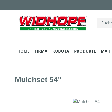
m Hauptinhalt springen
Zur Suche springen
Zur Hauptnavigation springen
HOME
FIRMA
KUBOTA
PRODUKTE
MÄH
Mulchset 54"
Bildergalerie überspringen