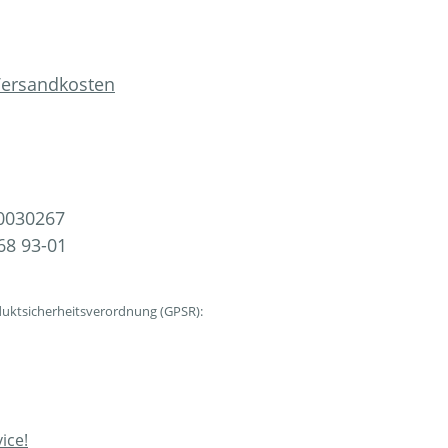
 Versandkosten
0030267
68 93-01
uktsicherheitsverordnung (GPSR):
ice!