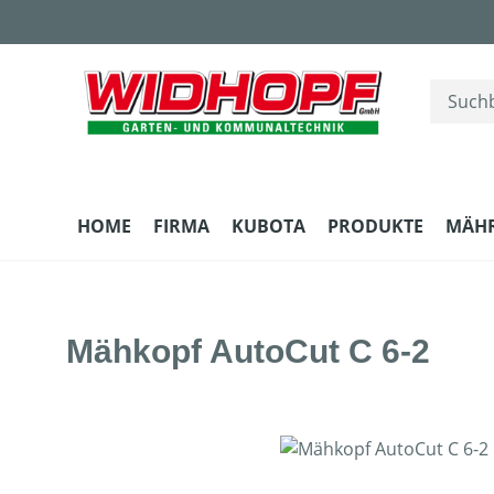
m Hauptinhalt springen
Zur Suche springen
Zur Hauptnavigation springen
HOME
FIRMA
KUBOTA
PRODUKTE
MÄH
Mähkopf AutoCut C 6-2
Bildergalerie überspringen