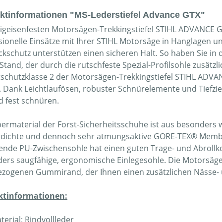
ktinformationen "MS-Lederstiefel Advance GTX"
eigeisenfesten Motorsägen-Trekkingstiefel STIHL ADVANCE GT
sionelle Einsätze mit Ihrer STIHL Motorsäge in Hanglagen u
kschutz unterstützen einen sicheren Halt. So haben Sie in
Stand, der durch die rutschfeste Spezial-Profilsohle zusätzl
tschutzklasse 2 der Motorsägen-Trekkingstiefel STIHL ADVAN
. Dank Leichtlaufösen, robuster Schnürelemente und Tiefzi
d fest schnüren.
ermaterial der Forst-Sicherheitsschuhe ist aus besonders
dichte und dennoch sehr atmungsaktive GORE-TEX® Membra
nde PU-Zwischensohle hat einen guten Trage- und Abrollkom
ers saugfähige, ergonomische Einlegesohle. Die Motorsäg
zogenen Gummirand, der Ihnen einen zusätzlichen Nässe- u
ktinformationen:
terial: Rindvollleder