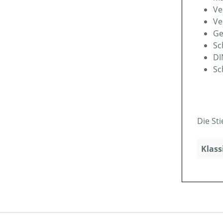
Ve
Ve
Ge
Sc
DI
Sc
Die St
Klass