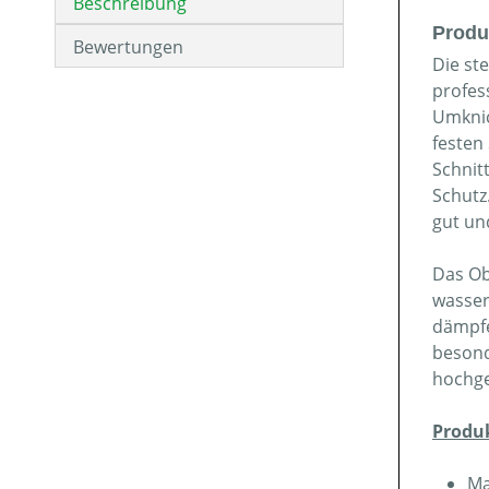
Beschreibung
Produ
Bewertungen
Die st
profes
Umknic
festen 
Schnit
Schutz
gut un
Das Ob
wasser
dämpfe
besond
hochge
Produ
Ma