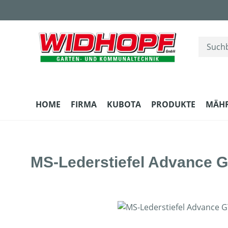
m Hauptinhalt springen
Zur Suche springen
Zur Hauptnavigation springen
HOME
FIRMA
KUBOTA
PRODUKTE
MÄH
MS-Lederstiefel Advance 
Bildergalerie überspringen