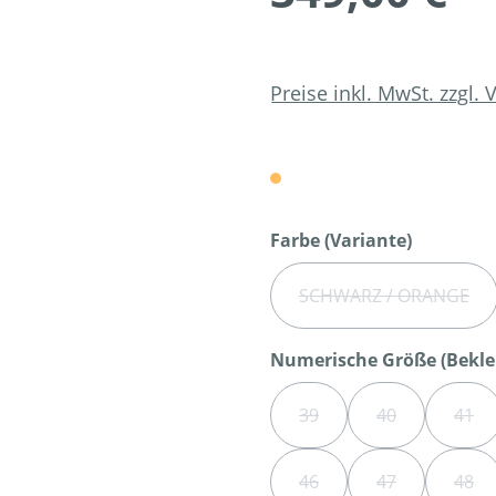
Preise inkl. MwSt. zzgl.
auswähl
Farbe (Variante)
SCHWARZ / ORANGE
(DIESE OPTION
Numerische Größe (Bekle
39
40
41
(DIESE OPTION IST ZURZ
(DIESE OPTION
(DIE
46
47
48
(DIESE OPTION IST ZURZ
(DIESE OPTION
(DIE