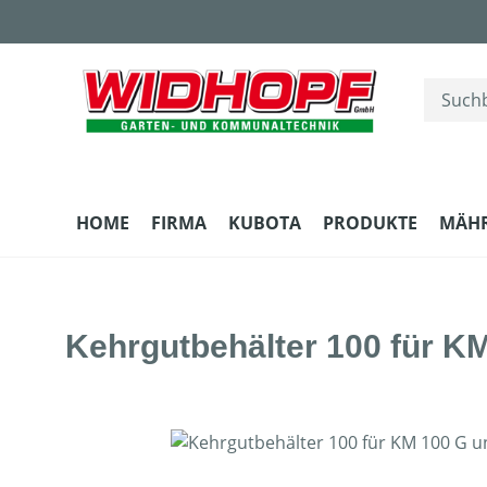
m Hauptinhalt springen
Zur Suche springen
Zur Hauptnavigation springen
HOME
FIRMA
KUBOTA
PRODUKTE
MÄH
Kehrgutbehälter 100 für K
Bildergalerie überspringen