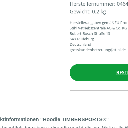
Herstellernummer:
0464
Gewicht:
0.2 kg
Herstellerangaben gemäß EU-Prod
Stihl Vetriebszentrale AG & Co. KG
Robert-Bosch-Straße 13
64807 Dieburg
Deutschland
grosskundenbetreuung@stihl.de
BEST
ktinformationen "Hoodie TIMBERSPORTS®"
is beautiful: der schwarze Hoodie macht diesem Motto all