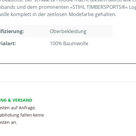
bands und dem prominenten »STIHL TIMBERSPORTS®« Logo au
lle komplett in der zeitlosen Modefarbe gehalten.
ifizierung:
Oberbekleidung
ialart:
100% Baumwolle
UNG & VERSAND
sten auf Anfrage.
tabholung fallen keine
sten an.