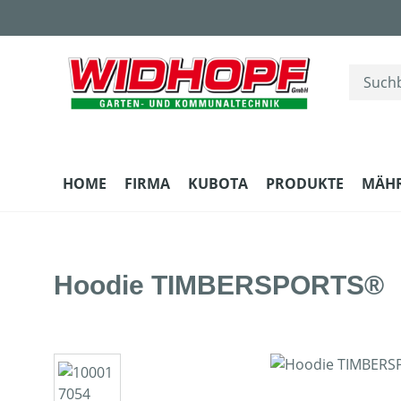
m Hauptinhalt springen
Zur Suche springen
Zur Hauptnavigation springen
HOME
FIRMA
KUBOTA
PRODUKTE
MÄH
Hoodie TIMBERSPORTS®
Bildergalerie überspringen