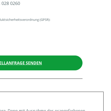
 028 0260
uktsicherheitsverordnung (GPSR):
ELLANFRAGE SENDEN
e Ehre. Denn mit Ausnahme des orangefarbenen