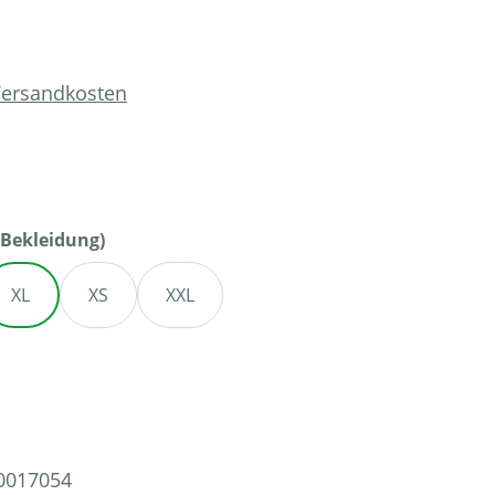
 Versandkosten
auswählen
Bekleidung)
XL
XS
XXL
en
0017054