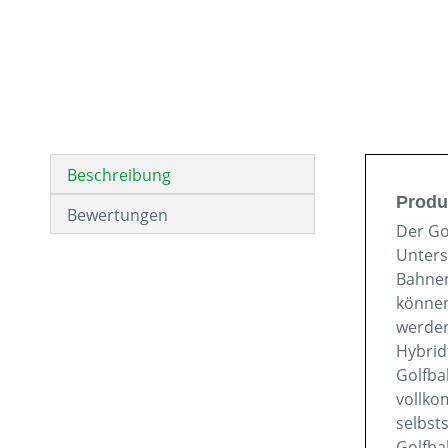
Beschreibung
Produ
Bewertungen
Der Go
Unters
Bahnen
können
werden
Hybrid
Golfba
vollko
selbst
Golfba