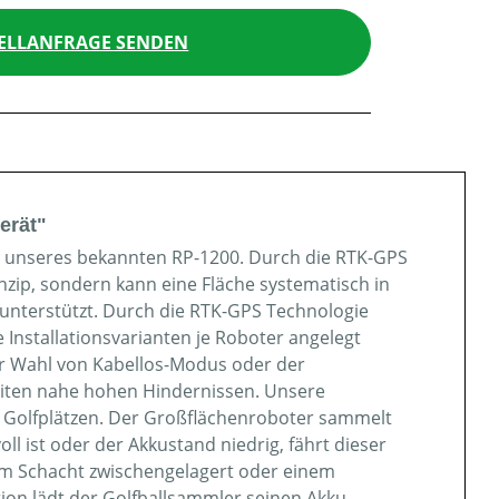
ELLANFRAGE SENDEN
erät"
ng unseres bekannten RP-1200. Durch die RTK-GPS
nzip, sondern kann eine Fläche systematisch in
nterstützt. Durch die RTK-GPS Technologie
nstallationsvarianten je Roboter angelegt
 der Wahl von Kabellos-Modus oder der
eiten nahe hohen Hindernissen. Unsere
uf Golfplätzen. Der Großflächenroboter sammelt
l ist oder der Akkustand niedrig, fährt dieser
inem Schacht zwischengelagert oder einem
on lädt der Golfballsammler seinen Akku