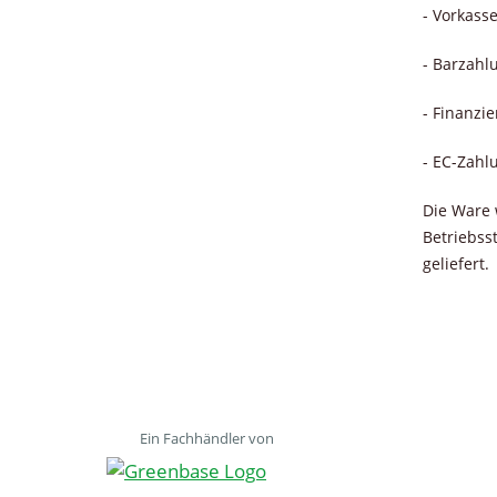
- Vorkass
- Barzahl
- Finanzi
- EC-Zahl
Die Ware 
Betriebss
geliefert.
Ein Fachhändler von