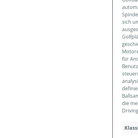
automa
Spinde
sich u
ausges
Golfpl
geschi
Motore
für An
Benutz
steuer
analys
defini
Ballsa
die me
Drivin
Klass