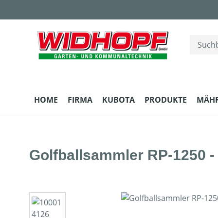
m Hauptinhalt springen
Zur Suche springen
Zur Hauptnavigation springen
HOME
FIRMA
KUBOTA
PRODUKTE
MÄH
Golfballsammler RP-1250 -
Bildergalerie überspringen