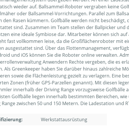
tisch wieder auf. Ballsammel-Roboter vergraben keine Golfb
lmäher oder Ballsammel-Vorrichtungen. Parallel zum Ball
m den Rasen kümmern. Golfbälle werden nicht beschädigt, d
tattet sind. Zusammen im Team stellen der Ballpicker und 
ätzen eine ideale Symbiose dar. Mitarbeiter können sich auf
eht fast vollkommen leise, da die Großflächenroboter mit
n ausgestattet sind. Über das Flottenmanagement, verfügb
droid und iOS können Sie die Roboter online verwalten. Ad
errollenverwaltung Anwendern Rechte vergeben, die es erl
n. Als Greenkeeper haben Sie darüber hinaus zahlreiche Mög
ieren sowie die Flächenleistung gezielt zu verlagern. Eine 
erten Zonen (früher GPS-Parzellen genannt). Mit diesen legen
mmler innerhalb der Driving Range vorzugsweise Golfbälle au
isten Golfbälle liegen innerhalb bestimmten Bereichen, wie 
g Range zwischen 50 und 150 Metern. Die Ladestation und RT
ifizierung:
Werkstattausrüstung