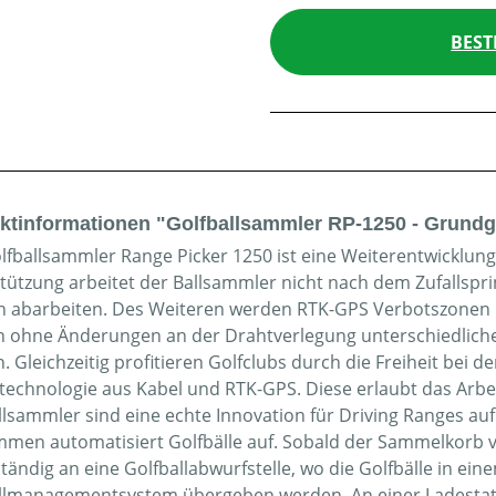
BEST
ktinformationen "Golfballsammler RP-1250 - Grundg
lfballsammler Range Picker 1250 ist eine Weiterentwicklu
tützung arbeitet der Ballsammler nicht nach dem Zufallspri
 abarbeiten. Des Weiteren werden RTK-GPS Verbotszonen u
 ohne Änderungen an der Drahtverlegung unterschiedliche I
. Gleichzeitig profitieren Golfclubs durch die Freiheit bei
technologie aus Kabel und RTK-GPS. Diese erlaubt das Arb
llsammler sind eine echte Innovation für Driving Ranges a
mmen automatisiert Golfbälle auf. Sobald der Sammelkorb vol
ständig an eine Golfballabwurfstelle, wo die Golfbälle in e
llmanagementsystem übergeben werden. An einer Ladestati