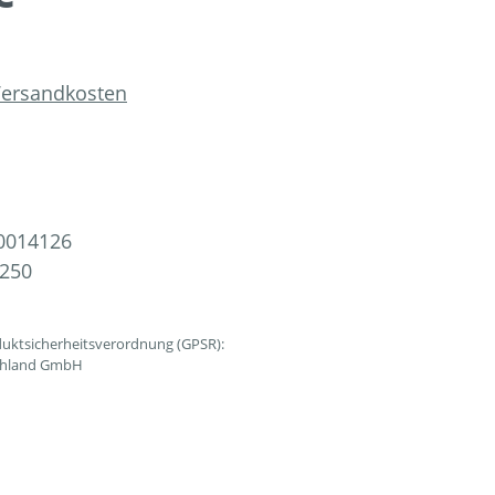
 Versandkosten
0014126
250
uktsicherheitsverordnung (GPSR):
schland GmbH