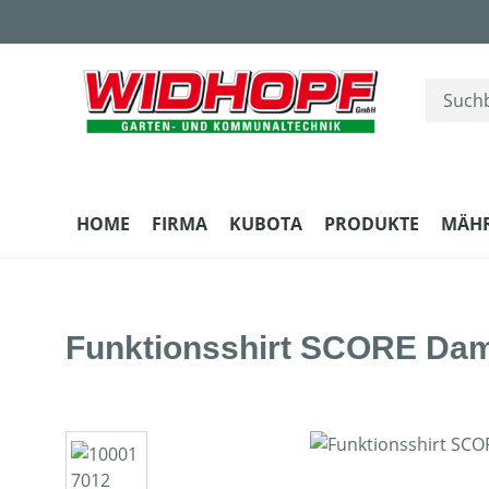
m Hauptinhalt springen
Zur Suche springen
Zur Hauptnavigation springen
HOME
FIRMA
KUBOTA
PRODUKTE
MÄH
Funktionsshirt SCORE Da
Bildergalerie überspringen