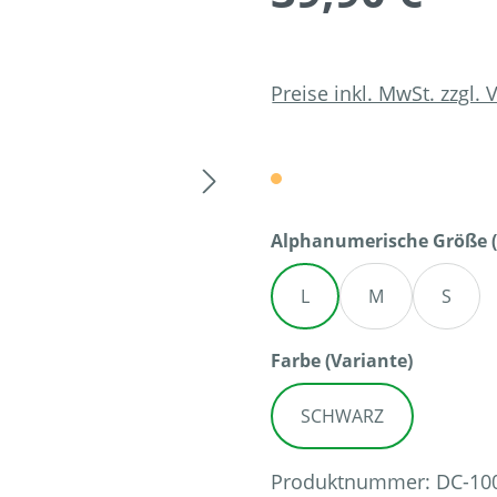
Preise inkl. MwSt. zzgl.
Alphanumerische Größe (
L
M
S
auswähl
Farbe (Variante)
SCHWARZ
Produktnummer:
DC-10