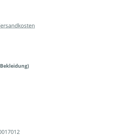
 Versandkosten
auswählen
Bekleidung)
en
0017012