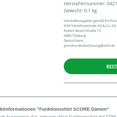
Herstellernummer:
0421
Gewicht:
0.1 kg
Herstellerangaben gemäß EU-Prod
Stihl Vetriebszentrale AG & Co. KG
Robert-Bosch-Straße 13
64807 Dieburg
Deutschland
grosskundenbetreuung@stihl.de
BEST
ktinformationen "Funktionsshirt SCORE Damen"
zum Auspowern: das atmungsaktive Funktionsshirt mit STIH