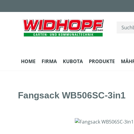
m Hauptinhalt springen
Zur Suche springen
Zur Hauptnavigation springen
HOME
FIRMA
KUBOTA
PRODUKTE
MÄH
Fangsack WB506SC-3in1
Bildergalerie überspringen