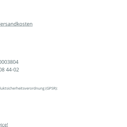
 Versandkosten
0003804
08 44-02
uktsicherheitsverordnung (GPSR):
ice!