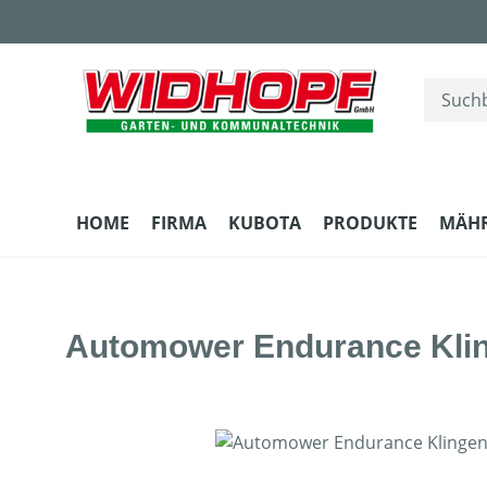
m Hauptinhalt springen
Zur Suche springen
Zur Hauptnavigation springen
HOME
FIRMA
KUBOTA
PRODUKTE
MÄH
Automower Endurance Klin
Bildergalerie überspringen