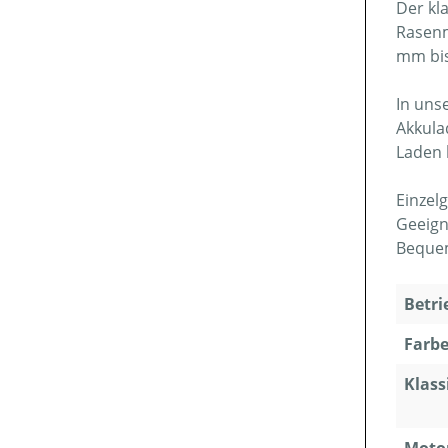
Der kl
Rasenm
mm bis
In uns
Akkula
Laden 
Einzel
Geeign
Bequem
Betri
Farbe
Klass