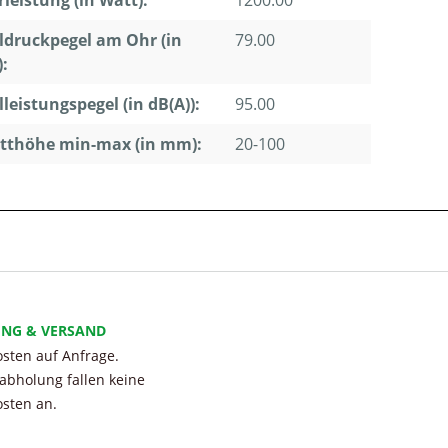
leistung (in Watt):
1200.00
ldruckpegel am Ohr (in
79.00
):
lleistungspegel (in dB(A)):
95.00
tthöhe min-max (in mm):
20-100
UNG & VERSAND
sten auf Anfrage.
tabholung fallen keine
sten an.