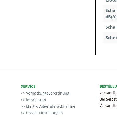
Motor
Schal
dB(A)
Schal
Schni
SERVICE
BESTELL
Versandko
Verpackungsverordnung
Bei Selbs
Impressum
Versandko
Elektro-Altgeräterücknahme
Cookie-Einstellungen