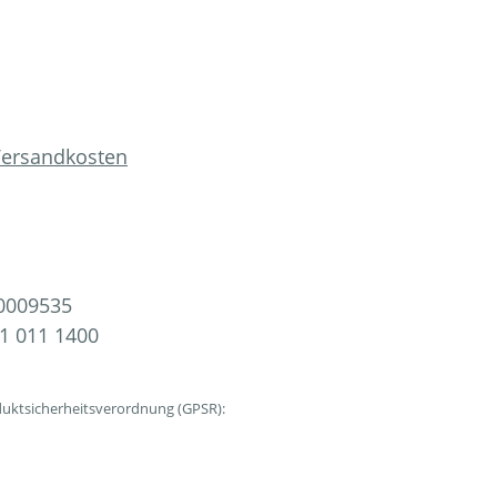
 Versandkosten
0009535
1 011 1400
uktsicherheitsverordnung (GPSR):