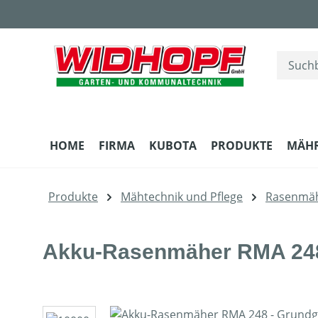
m Hauptinhalt springen
Zur Suche springen
Zur Hauptnavigation springen
HOME
FIRMA
KUBOTA
PRODUKTE
MÄH
Produkte
Mähtechnik und Pflege
Rasenmä
Akku-Rasenmäher RMA 248 
Bildergalerie überspringen