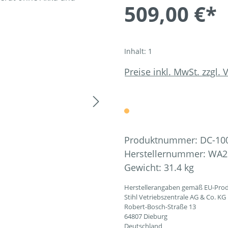
509,00 €*
Inhalt:
1
Preise inkl. MwSt. zzgl.
Produktnummer:
DC-10
Herstellernummer:
WA2
Gewicht:
31.4 kg
Herstellerangaben gemäß EU-Prod
Stihl Vetriebszentrale AG & Co. KG
Robert-Bosch-Straße 13
64807 Dieburg
Deutschland