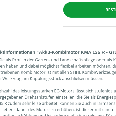
BEST
ktinformationen "Akku-Kombimotor KMA 135 R - Gr
ie als Profi in der Garten- und Landschaftspflege oder als
gen haben und dabei möglichst flexibel arbeiten möchten, da
triebenen KombiMotor ist mit allen STIHL KombiWerkzeugen 
ge Werkzeug am Kupplungsstück anschließen müssen.
ehzahl des leistungsstarken EC-Motors lässt sich stufenlos 
orgegebenen Drehzahlstufen einstellen, die Sie als Energi
5 R zudem sehr leise arbeitet, können Sie auch in lärmsen
 Lebensdauer des Motors zu erhöhen, ist dieser mit einem Luf
ne optimale Kühlung und ist zudem einfach zu reinigen. Für