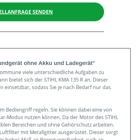
ELLANFRAGE SENDEN
undgerät ohne Akku und Ladegerät"
 Kommune viele unterschiedliche Aufgaben zu
nn bietet sich der STIHL KMA 135 R an. Dieser
einsetzbar, sodass Sie je nach Bedarf nur das
am Bediengriff regeln. Sie können dabei eine von
espar-Modus nutzen können. Da der Motor des STIHL
siblen Bereichen und ohne Gehörschutz arbeiten.
tfilter mit Metallgitter ausgerüstet. Dieser sorgt
 ein hohes Maß an Bewegungsfreiheit auch an