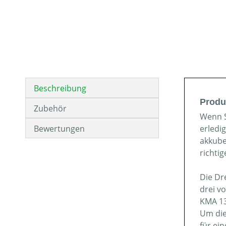
Beschreibung
Produ
Zubehör
Wenn S
Bewertungen
erledi
akkube
richti
Die Dr
drei v
KMA 13
Um die
für ei