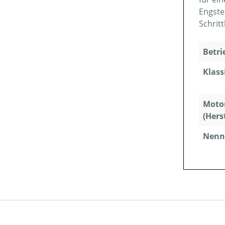
Engste
Schrit
Betri
Klass
Moto
(Hers
Nenns