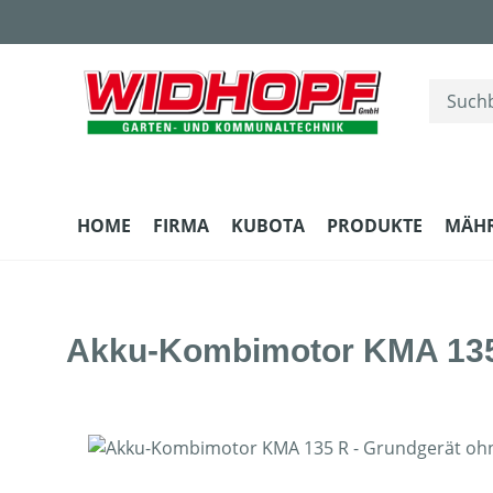
m Hauptinhalt springen
Zur Suche springen
Zur Hauptnavigation springen
HOME
FIRMA
KUBOTA
PRODUKTE
MÄH
Akku-Kombimotor KMA 135 
Bildergalerie überspringen