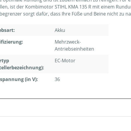
llen, ist der Kombimotor STIHL KMA 135 R mit einem Rundum
tbegrenzer sorgt dafür, dass Ihre Füße und Beine nicht z
ebsart:
Akku
ifizierung:
Mehrzweck-
Antriebseinheiten
rtyp
EC-Motor
tellerbezeichnung):
pannung (in V):
36