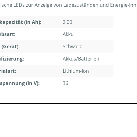
tische LEDs zur Anzeige von Ladezuständen und Energie-Inh
apazität (in Ah):
2.00
ebsart:
Akku
 (Gerät):
Schwarz
ifizierung:
Akkus/Batterien
ialart:
Lithium-Ion
pannung (in V):
36