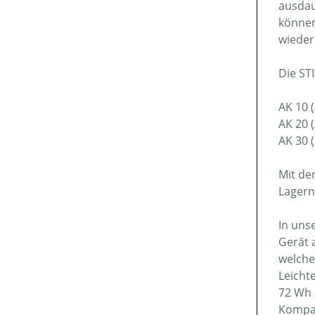
ausdau
können
wieder
Die ST
AK 10 
AK 20 
AK 30 
Mit de
Lagern
In uns
Gerät 
welche
Leicht
72 Wh 
Kompat