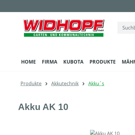
m Hauptinhalt springen
Zur Suche springen
Zur Hauptnavigation springen
HOME
FIRMA
KUBOTA
PRODUKTE
MÄH
Produkte
Akkutechnik
Akku´s
Akku AK 10
Bildergalerie überspringen