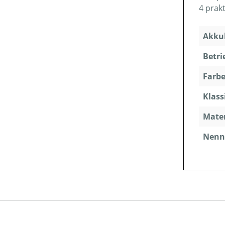
4 prak
Akkuk
Betri
Farbe
Klass
Mater
Nenns