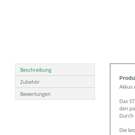
Beschreibung
Produ
Zubehör
Akkus 
Bewertungen
Das ST
den pa
Durch 
Die le