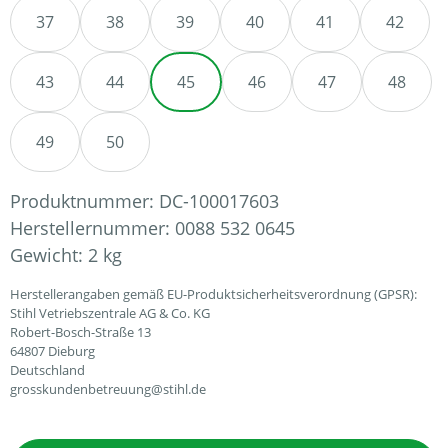
37
38
39
40
41
42
43
44
45
46
47
48
49
50
Produktnummer:
DC-100017603
Herstellernummer:
0088 532 0645
Gewicht:
2 kg
Herstellerangaben gemäß EU-Produktsicherheitsverordnung (GPSR):
Stihl Vetriebszentrale AG & Co. KG
Robert-Bosch-Straße 13
64807 Dieburg
Deutschland
grosskundenbetreuung@stihl.de