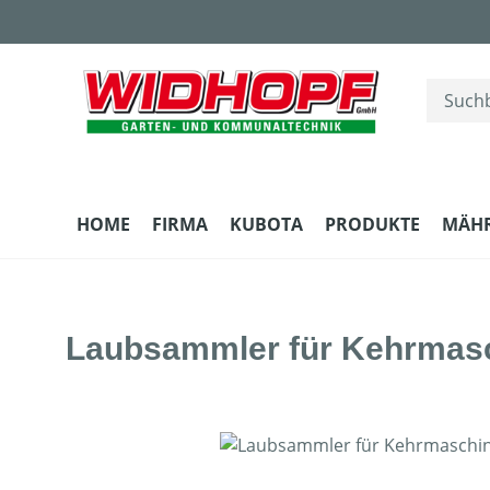
m Hauptinhalt springen
Zur Suche springen
Zur Hauptnavigation springen
HOME
FIRMA
KUBOTA
PRODUKTE
MÄH
Laubsammler für Kehrmasc
Bildergalerie überspringen