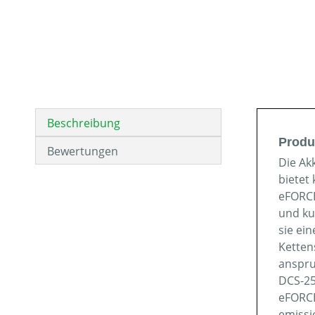
Beschreibung
Produ
Bewertungen
Die Ak
bietet 
eFORCE
und ku
sie ei
Ketten
anspru
DCS-25
eFORCE
emissi