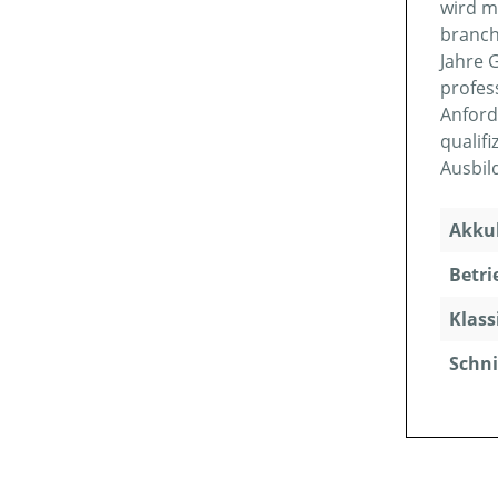
wird m
branch
Jahre 
profes
Anford
qualif
Ausbil
Akkuk
Betri
Klass
Schni