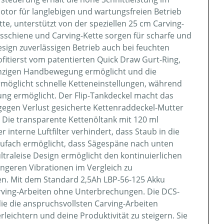
otor für langlebigen und wartungsfreien Betrieb
tte, unterstützt von der speziellen 25 cm Carving-
gsschiene und Carving-Kette sorgen für scharfe und
sign zuverlässigen Betrieb auch bei feuchten
fitierst vom patentierten Quick Draw Gurt-Ring,
inzigen Handbewegung ermöglicht und die
 ermöglicht schnelle Ketteneinstellungen, während
ung ermöglicht. Der Flip-Tankdeckel macht das
gegen Verlust gesicherte Kettenraddeckel-Mutter
n. Die transparente Kettenöltank mit 120 ml
 interne Luftfilter verhindert, dass Staub in die
kufach ermöglicht, dass Sägespäne nach unten
ultraleise Design ermöglicht den kontinuierlichen
ingeren Vibrationen im Vergleich zu
n. Mit dem Standard 2,5Ah LBP-56-125 Akku
 Carving-Arbeiten ohne Unterbrechungen. Die DCS-
die die anspruchsvollsten Carving-Arbeiten
rleichtern und deine Produktivität zu steigern. Sie