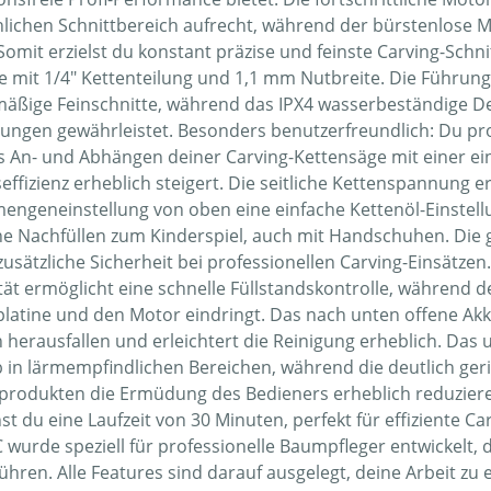
hlichen Schnittbereich aufrecht, während der bürstenlose M
Somit erzielst du konstant präzise und feinste Carving-Schni
e mit 1/4" Kettenteilung und 1,1 mm Nutbreite. Die Führun
mäßige Feinschnitte, während das IPX4 wasserbeständige De
ungen gewährleistet. Besonders benutzerfreundlich: Du pro
s An- und Abhängen deiner Carving-Kettensäge mit einer e
seffizienz erheblich steigert. Die seitliche Kettenspannung
mengeneinstellung von oben eine einfache Kettenöl-Einstell
he Nachfüllen zum Kinderspiel, auch mit Handschuhen. Die 
 zusätzliche Sicherheit bei professionellen Carving-Einsätze
ät ermöglicht eine schnelle Füllstandskontrolle, während der
latine und den Motor eindringt. Das nach unten offene Ak
h herausfallen und erleichtert die Reinigung erheblich. Das 
b in lärmempfindlichen Bereichen, während die deutlich ger
produkten die Ermüdung des Bedieners erheblich reduziere
hst du eine Laufzeit von 30 Minuten, perfekt für effiziente
 wurde speziell für professionelle Baumpfleger entwickelt, 
hren. Alle Features sind darauf ausgelegt, deine Arbeit zu e