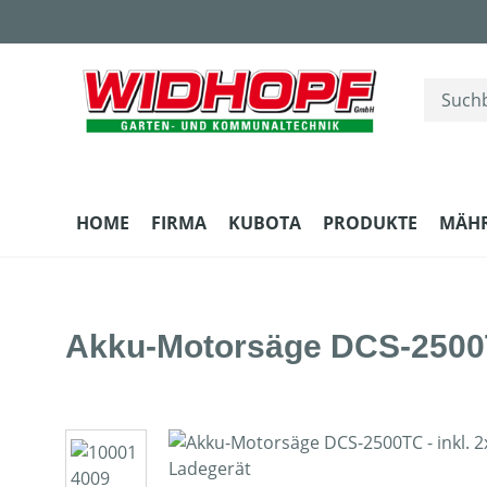
m Hauptinhalt springen
Zur Suche springen
Zur Hauptnavigation springen
HOME
FIRMA
KUBOTA
PRODUKTE
MÄH
Akku-Motorsäge DCS-2500TC
Bildergalerie überspringen