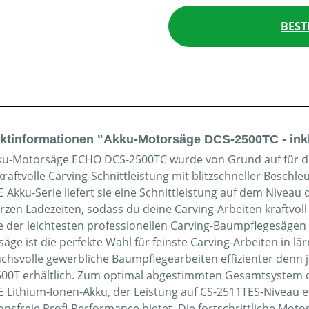
BEST
ktinformationen "Akku-Motorsäge DCS-2500TC - inkl
ku-Motorsäge ECHO DCS-2500TC wurde von Grund auf für de
kraftvolle Carving-Schnittleistung mit blitzschneller Beschl
 Akku-Serie liefert sie eine Schnittleistung auf dem Niveau
rzen Ladezeiten, sodass du deine Carving-Arbeiten kraftvoll 
ne der leichtesten professionellen Carving-Baumpflegesäge
säge ist die perfekte Wahl für feinste Carving-Arbeiten in
chsvolle gewerbliche Baumpflegearbeiten effizienter denn j
00T erhältlich. Zum optimal abgestimmten Gesamtsystem d
 Lithium-Ionen-Akku, der Leistung auf CS-2511TES-Niveau e
onsfreie Profi-Performance bietet. Die fortschrittliche Moto