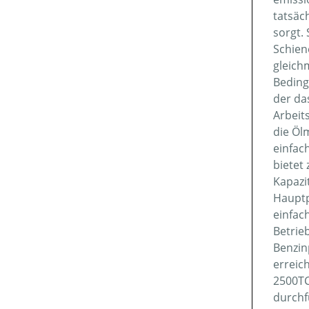
tatsäc
sorgt. 
Schien
gleich
Beding
der da
Arbeit
die Öl
einfac
bietet
Kapazit
Hauptp
einfac
Betrie
Benzin
erreic
2500TC
durchfü