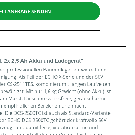
ELLANFRAGE SENDEN
. 2x 2,5 Ah Akku und Ladegerät"
n professionellen Baumpfleger entwickelt und
eunigung. Als Teil der ECHO X-Serie und der 56V
 der CS-2511TES, kombiniert mit langen Laufzeiten
bewältigst. Mit nur 1,6 kg Gewicht (ohne Akku) ist
n am Markt. Diese emissionsfreie, geräuscharme
 lärmempfindlichen Bereichen und macht
e. Die DCS-2500TC ist auch als Standard-Variante
er ECHO DCS-2500TC gehört der kraftvolle 56V
rzeugt und damit leise, vibrationsarme und
rsteuerung erhält die hohe Schnittleistung im