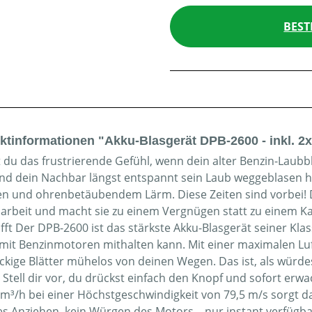
BEST
ktinformationen "Akku-Blasgerät DPB-2600 - inkl. 2
 du das frustrierende Gefühl, wenn dein alter Benzin-Laubb
d dein Nachbar längst entspannt sein Laub weggeblasen h
n und ohrenbetäubendem Lärm. Diese Zeiten sind vorbei! 
arbeit und macht sie zu einem Vergnügen statt zu einem K
ifft Der DPB-2600 ist das stärkste Akku-Blasgerät seiner Kla
 mit Benzinmotoren mithalten kann. Mit einer maximalen Luft
ckige Blätter mühelos von deinen Wegen. Das ist, als würde
! Stell dir vor, du drückst einfach den Knopf und sofort erw
 m³/h bei einer Höchstgeschwindigkeit von 79,5 m/s sorgt da
es Anziehen, kein Würgen des Motors – nur instant verfügb