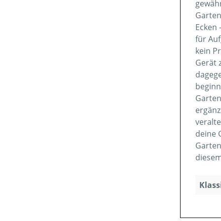
gewähr
Garten
Ecken 
für Au
kein P
Gerät 
dagege
beginn
Garten
ergänz
veralt
deine 
Garten
diesem 
Klass