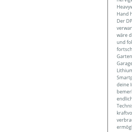
Heavyw
Hand h
Der DP
verwan
wäre d
und fo
fortsc
Garten
Garage
Lithiu
Smartp
deine 
bemerk
endlic
Techni
kraftv
verbra
ermögl