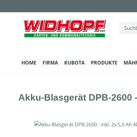
m Hauptinhalt springen
Zur Suche springen
Zur Hauptnavigation springen
HOME
FIRMA
KUBOTA
PRODUKTE
MÄH
Akku-Blasgerät DPB-2600 - 
Bildergalerie überspringen