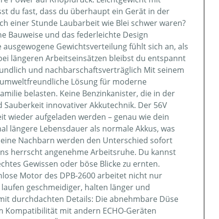
t du fast, dass du überhaupt ein Gerät in der
nach einer Stunde Laubarbeit wie Blei schwer waren?
he Bauweise und das federleichte Design
 ausgewogene Gewichtsverteilung fühlt sich an, als
bei längeren Arbeitseinsätzen bleibst du entspannt
eundlich und nachbarschaftsverträglich Mit seinem
ne umweltfreundliche Lösung für moderne
milie belasten. Keine Benzinkanister, die in der
 Sauberkeit innovativer Akkutechnik. Der 56V
eit wieder aufgeladen werden – genau wie dein
al längere Lebensdauer als normale Akkus, was
. Deine Nachbarn werden den Unterschied sofort
s herrscht angenehme Arbeitsruhe. Du kannst
chtes Gewissen oder böse Blicke zu ernten.
enlose Motor des DPB-2600 arbeitet nicht nur
n laufen geschmeidiger, halten länger und
 mit durchdachten Details: Die abnehmbare Düse
m Kompatibilität mit andern ECHO-Geräten