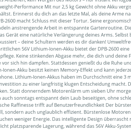
eight-Performance Mit nur 2,5 kg Gewicht ohne Akku vergiss
ältst. Erinnerst du dich an das letzte Mal, als deine Arme 
B-2600 macht Schluss mit dieser Tortur. Seine ergonomisc
deln anstrengende Arbeit in entspannte Gartenroutine. Die
as Gerät eine natürliche Verlängerung deines Arms. Selbst 
kussiert – deine Schultern werden es dir danken! Umweltfr
hrittlichen 56V Lithium-Ionen-Akku bietet der DPB-2600 ei
pflege. Keine stinkenden Abgase mehr, die dich und deine Fa
 vor sich hin dampfen. Stattdessen genießt du die Ruhe und
m-Ionen-Akku besitzt keinen Memory-Effekt und kann jederz
hone. Lithium-Ionen-Akkus haben im Durchschnitt eine 3 m
Investition zu einer langfristig klugen Entscheidung macht
en. Statt donnerndem Motorenlärm um sieben Uhr morgen
h auch sonntags entspannt dein Laub beseitigen, ohne schle
sche Raffinesse trifft auf Benutzerfreundlichkeit Der bürst
oll, sondern auch unglaublich effizient. Bürstenlose Motore
uchen weniger Energie. Das intelligente Design überrascht
icht platzsparende Lagerung, während das 56V Akku-Syste