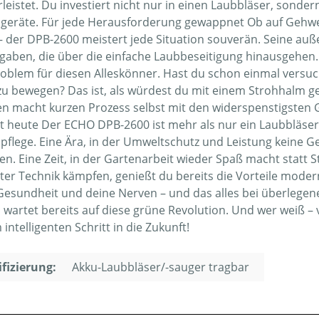
leistet. Du investiert nicht nur in einen Laubbläser, sonde
geräte. Für jede Herausforderung gewappnet Ob auf Gehwe
– der DPB-2600 meistert jede Situation souverän. Seine au
fgaben, die über die einfache Laubbeseitigung hinausgehen. 
roblem für diesen Alleskönner. Hast du schon einmal versu
zu bewegen? Das ist, als würdest du mit einem Strohhalm 
n macht kurzen Prozess selbst mit den widerspenstigsten G
t heute Der ECHO DPB-2600 ist mehr als nur ein Laubbläser – 
pflege. Eine Ära, in der Umweltschutz und Leistung keine G
en. Eine Zeit, in der Gartenarbeit wieder Spaß macht statt
eter Technik kämpfen, genießt du bereits die Vorteile mode
Gesundheit und deine Nerven – und das alles bei überlegener
 wartet bereits auf diese grüne Revolution. Und wer weiß – v
intelligenten Schritt in die Zukunft!
ifizierung:
Akku-Laubbläser/-sauger tragbar